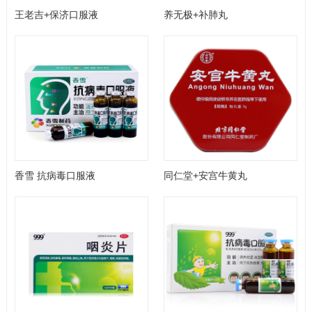
王老吉+保济口服液
养无极+补肺丸
香雪 抗病毒口服液
同仁堂+安宫牛黄丸