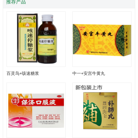
推荐产品
百灵鸟+咳速糖浆
中一+安宫牛黄丸