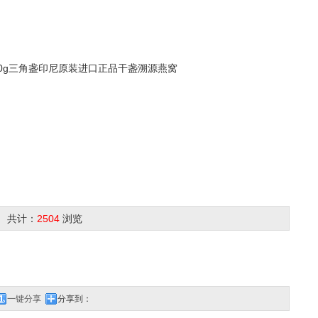
0g三角盏印尼原装进口正品干盏溯源燕窝
 共计：
2504
浏览
一键分享
分享到：