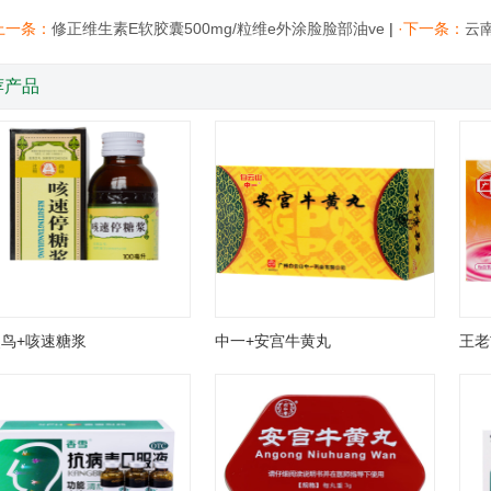
上一条：
修正维生素E软胶囊500mg/粒维e外涂脸脸部油ve
|
·下一条：
云
荐产品
鸟+咳速糖浆
中一+安宫牛黄丸
王老