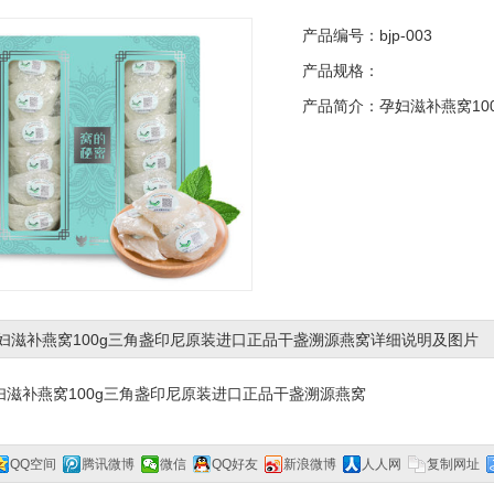
产品编号：bjp-003
产品规格：
产品简介：孕妇滋补燕窝10
妇滋补燕窝100g三角盏印尼原装进口正品干盏溯源燕窝详细说明及图片
妇滋补燕窝100g三角盏印尼原装进口正品干盏溯源燕窝
QQ空间
腾讯微博
微信
QQ好友
新浪微博
人人网
复制网址